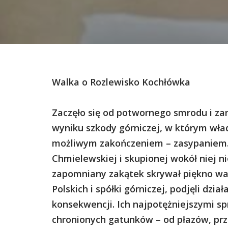
Walka o Rozlewisko Kochłówka
Zaczęło się od potwornego smrodu i z
wyniku szkody górniczej, w którym wła
możliwym zakończeniem – zasypaniem. A
Chmielewskiej i skupionej wokół niej n
zapomniany zakątek skrywał piękno wa
Polskich i spółki górniczej, podjęli dzi
konsekwencji. Ich najpotężniejszymi s
chronionych gatunków – od płazów, prze