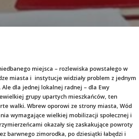
aniedbanego miejsca – rozlewiska powstałego w
dze miasta i instytucje widziały problem z jednym
le dla jednej lokalnej radnej – dla Ewy
iewielkiej grupy upartych mieszkańców, ten
rte walki. Wbrew oporowi ze strony miasta, Wód
ałania wymagające wielkiej mobilizacji społecznej i
przymierzeńcami okazały się zaskakujące powroty
z barwnego zimorodka, po dziesiątki łabędzi i