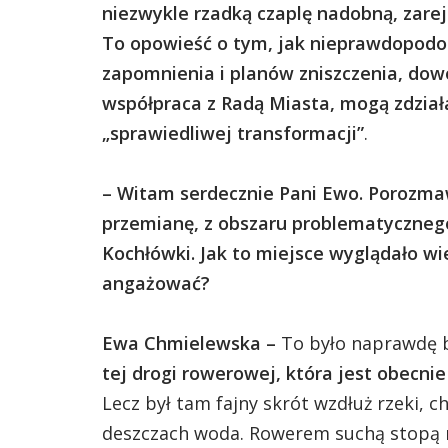
niezwykle rzadką czaplę nadobną, zarej
To opowieść o tym, jak nieprawdopodob
zapomnienia i planów zniszczenia, dow
współpraca z Radą Miasta, mogą zdział
„sprawiedliwej transformacji”
.
–
Witam serdecznie Pani Ewo. Porozmaw
przemianę, z obszaru problematycznego
Kochłówki. Jak to miejsce wyglądało wie
angażować?
Ewa Chmielewska –
To było naprawdę
tej drogi rowerowej, która jest obecni
Lecz był tam fajny skrót wzdłuż rzeki, c
deszczach woda. Rowerem suchą stopą ni